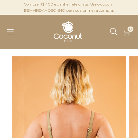
Compre R$ 400 e ganhe frete grátis. Use o cupom:
BEMVINDAAOSONHO para sua primeira compra.
0