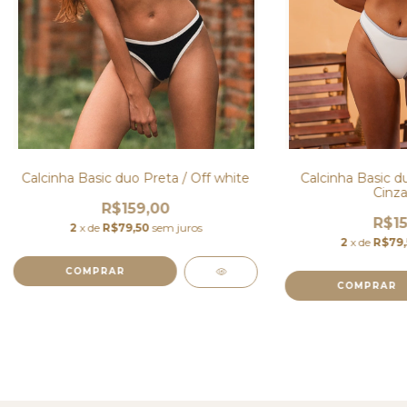
Calcinha Basic duo Preta / Off white
Calcinha Basic d
Cinza
R$159,00
R$15
2
x de
R$79,50
sem juros
2
x de
R$79
COMPRAR
COMPRAR