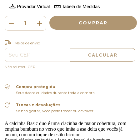
Provador Virtual
Tabela de Medidas
ALTERAR CEP
Entregas para o CEP:
Meios de envio
CALCULAR
Não sei meu CEP
Compra protegida
Seus dados cuidados durante toda a compra.
Trocas e devoluções
Se não gostar, você pode trocar ou devolver.
A calcinha Basic duo é uma clacinha de maior cobertura, com
empina bumbum no verso que imita a asa delta que vocês já
amam, com um toque de estilo bicolor.