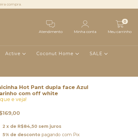
ira compra.
0
Atendimento
Minha conta
Meu carrinho
Active
Coconut Home
SALE
lcinha Hot Pant dupla face Azul
arinho com off white
ique e veja!
$169,00
2
x de
R$84,50
sem juros
5% de desconto
pagando com Pix