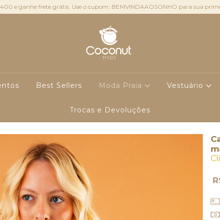
400 e ganhe frete grátis. Use o cupom: BEMVINDAAOSONHO para sua prime
ntos
Best Sellers
Moda Praia
Vestuário
Trocas e Devoluções
Ca
m
Cl
R