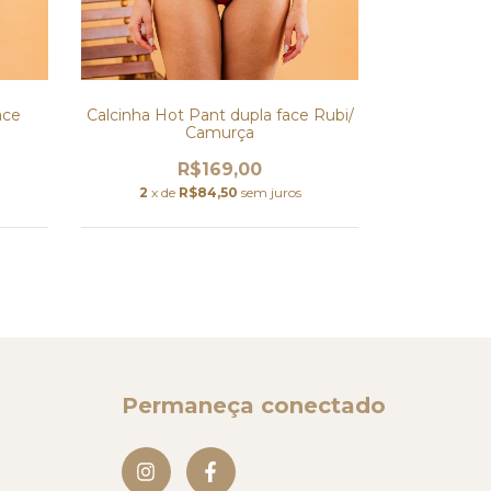
ace
Calcinha Hot Pant dupla face Rubi/
Calcinha 
Camurça
Pret
R$169,00
2
x de
R$84,50
sem juros
2
x de
Permaneça conectado