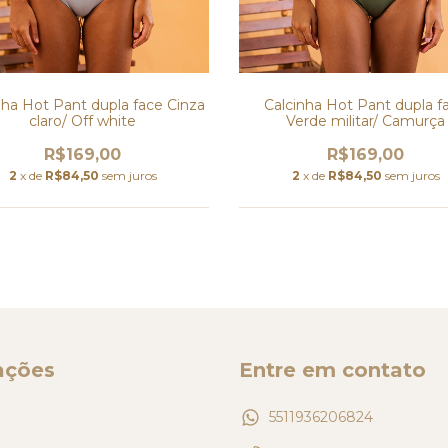
nha Hot Pant dupla face Cinza
Calcinha Hot Pant dupla f
claro/ Off white
Verde militar/ Camurça
R$169,00
R$169,00
2
x de
R$84,50
sem juros
2
x de
R$84,50
sem juros
ações
Entre em contato
5511936206824