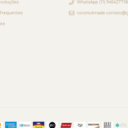
evoluções
WhatsApp (11) 945427718
Frequentes
coconutmade.contato@g
nte