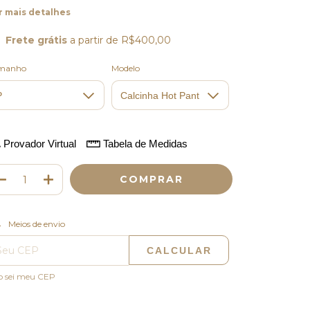
r mais detalhes
Frete grátis
a partir de
R$400,00
manho
Modelo
Provador Virtual
Tabela de Medidas
ALTERAR CEP
regas para o CEP:
Meios de envio
CALCULAR
o sei meu CEP