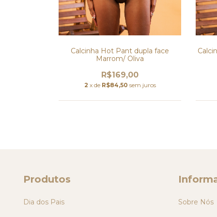
dupla face
Calcinha Hot Pant dupla face
Calci
ake
Marrom/ Oliva
0
R$169,00
m juros
2
x de
R$84,50
sem juros
Produtos
Inform
Dia dos Pais
Sobre Nós