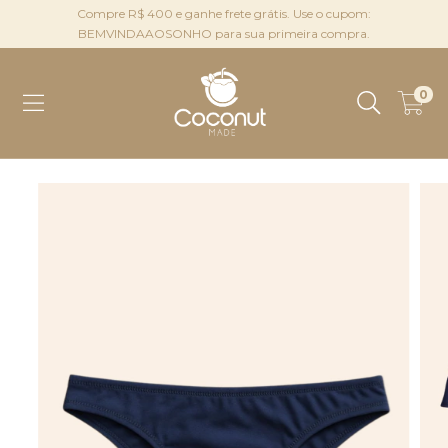
Compre R$ 400 e ganhe frete grátis. Use o cupom:
BEMVINDAAOSONHO para sua primeira compra.
0