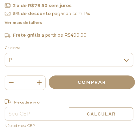
2
x de
R$79,50
sem juros
5% de desconto
pagando com Pix
Ver mais detalhes
Frete grátis
a partir de
R$400,00
Calcinha
ALTERAR CEP
Entregas para o CEP:
Meios de envio
CALCULAR
Não sei meu CEP