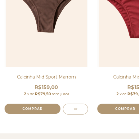
Calcinha Mid Sport Marrom
Calcinha Mi
R$159,00
R$15
2
x de
R$79,50
sem juros
2
x de
R$79
COMPRAR
COMPRAR