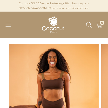
Compre R$ 400 e ganhe frete grátis. Use o cupom:
BEMVINDAAOSONHO para sua primeira compra.
0