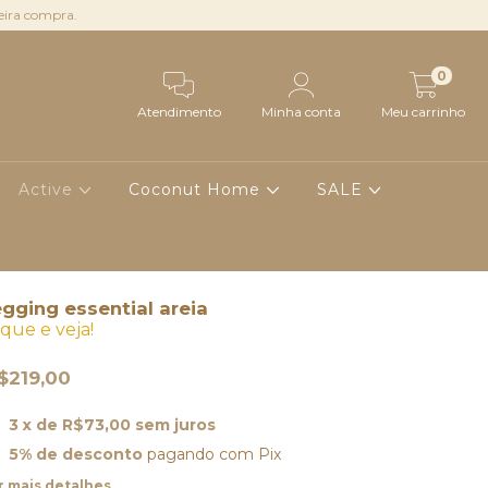
ira compra.
0
Atendimento
Minha conta
Meu carrinho
Active
Coconut Home
SALE
gging essential areia
ique e veja!
$219,00
3
x de
R$73,00
sem juros
5% de desconto
pagando com Pix
r mais detalhes