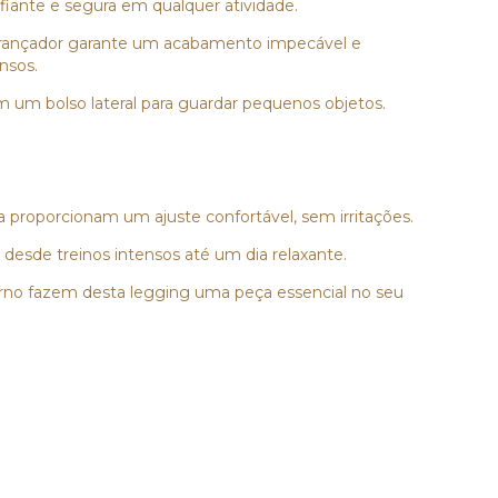
nfiante e segura em qualquer atividade.
m trançador garante um acabamento impecável e
nsos.
om um bolso lateral para guardar pequenos objetos.
a proporcionam um ajuste confortável, sem irritações.
s, desde treinos intensos até um dia relaxante.
oderno fazem desta legging uma peça essencial no seu