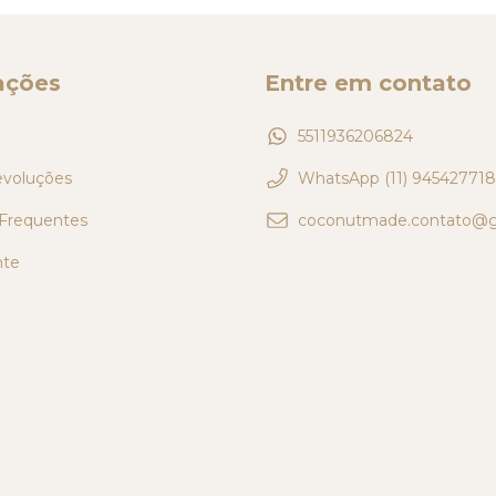
ações
Entre em contato
5511936206824
evoluções
WhatsApp (11) 945427718
Frequentes
coconutmade.contato@g
nte