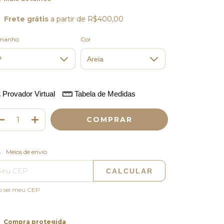
Frete grátis
a partir de
R$400,00
manho
Cor
Provador Virtual
Tabela de Medidas
ALTERAR CEP
regas para o CEP:
Meios de envio
CALCULAR
o sei meu CEP
Compra protegida