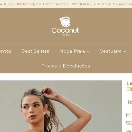
400 e ganhe frete grátis. Use o cupom: BEMVINDAAOSONHO para sua prime
ntos
Best Sellers
Moda Praia
Vestuário
Trocas e Devoluções
Le
Cl
R
Ve