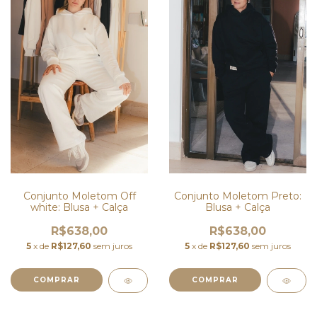
Conjunto Moletom Off
Conjunto Moletom Preto:
white: Blusa + Calça
Blusa + Calça
R$638,00
R$638,00
5
x de
R$127,60
sem juros
5
x de
R$127,60
sem juros
COMPRAR
COMPRAR