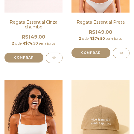
Regata Essential Cinza
Regata Essential Preta
chumbo
R$149,00
R$149,00
2
x de
R$74,50
sem juros
2
x de
R$74,50
sem juros
COMPRAR
COMPRAR