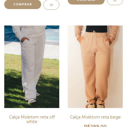
COMPRAR
Calça Moletom reta off
Calça Moletom reta bege
white
R$289,00