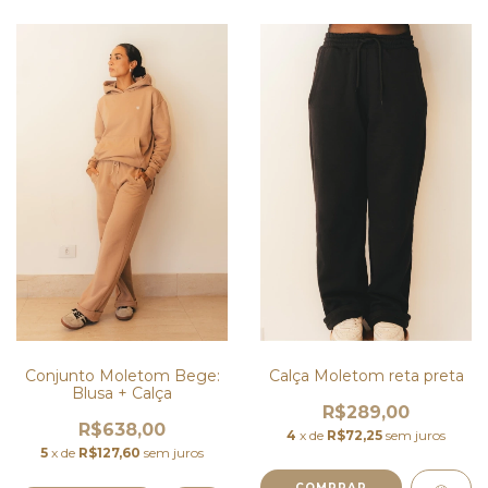
Calça Moletom reta preta
Conjunto Moletom Bege:
Blusa + Calça
R$289,00
R$638,00
4
x de
R$72,25
sem juros
5
x de
R$127,60
sem juros
COMPRAR