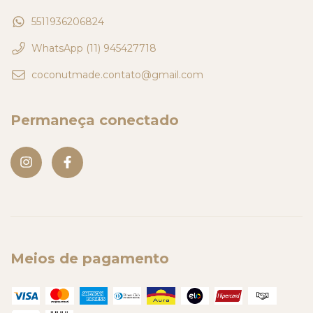
5511936206824
WhatsApp (11) 945427718
coconutmade.contato@gmail.com
Permaneça conectado
Meios de pagamento